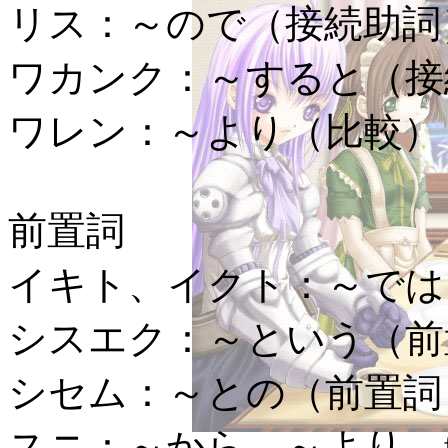
リス：
～ので（接続助詞
ワカンク：
～すると（接
ワレン：
～より（比較）
前置詞
イキト、イクト：
～では
シスエク：
～という（前
シセム：
～との（前置詞
スニ：
～から、～より。f