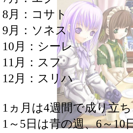
8月：コサト
9月：ソネス
10月：シーレ
11月：スフ
12月：スリハ
1ヵ月は4週間で成り立ち
1～5日は青の週、6～1