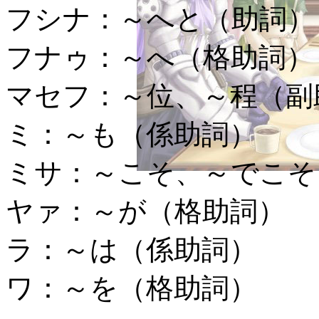
フシナ：
～へと（助詞）
フナゥ：
～へ（格助詞）
マセフ：
～位、～程（副
ミ：
～も（係助詞）
ミサ：
～こそ、～でこそ
ヤァ：
～が（格助詞）
ラ：
～は（係助詞）
ワ：
～を（格助詞）