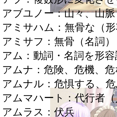
アブユノー：
山々、山脈
アミサハム：
無骨な（形
アミサフ：
無骨（名詞）
アム：
動詞・名詞を形容
アムナ：
危険、危機、危
アムナル：
危惧する、危
アムマハート：
代行者（
アムラス：
伏兵