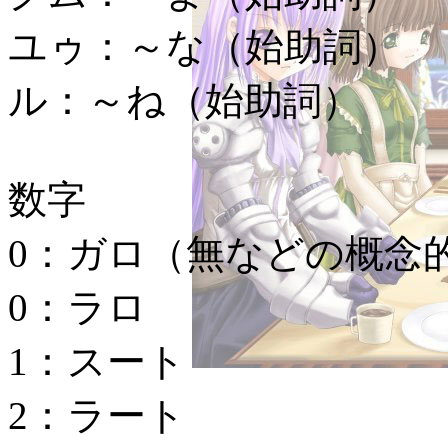
ユゥ：
～な（始助詞）
ル：
～ね（始助詞）
数字
0：ガロ
（無などの概念
0：ラロ
1：スート
2：ラート