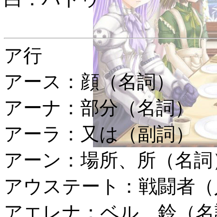
ア行
アース：
顔（名詞）
アーナ：
部分（名詞）
アーラ：
又は（副詞）
アーン：
場所、所（名詞
アウステート：
戦闘者（
アエレナ：
ベル、鈴（名