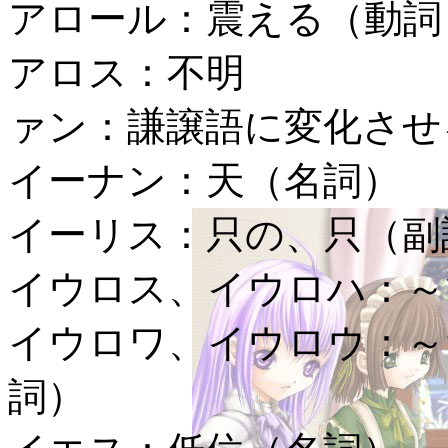
アロール：
震える（動詞
アロス：
不明
ァン：
謙譲語に変化させ
イーナン：
天（名詞）
イーリス：
只の、只（副
イウロス、イウロハ：
～
イウロワ、イウロウ：
～
詞）