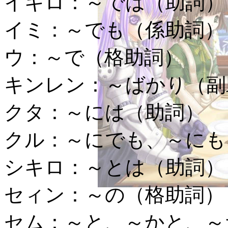
イキロ：
～では（助詞）
イミ：
～でも（係助詞）
ウ：
～で（格助詞）
キンレン：
～ばかり（副
クタ：
～には（助詞）
クル：
～にでも、～にも
シキロ：
～とは（助詞）
セィン：
～の（格助詞）
セム：
～と、～かと、～