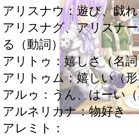
アリスナウ：
遊び、戯れ
アリスナグ、アリスナー
る（動詞）
アリトゥ：
嬉しさ（名詞
アリトゥム：
嬉しい（形
アルゥ：
うん、はーい（
アルネリカナ：
物好き
アレミト：