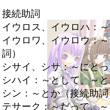
接続助詞
イウロス、イウロハ：
～
イウロワ、イウロウ：
～
詞）
シサイ、シサ：
～にとっ
シハイ：
～として、～と
シン：
～とか（接続助詞
テサーク：
～だって、～