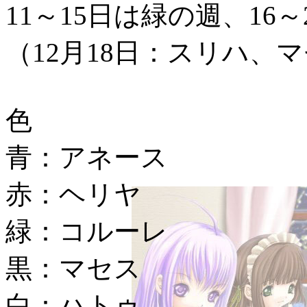
11～15日は緑の週、16
（12月18日
：スリハ、マ
色
青：アネース
赤：ヘリヤ
緑：コルーレ
黒：マセス
白：ハトゥ