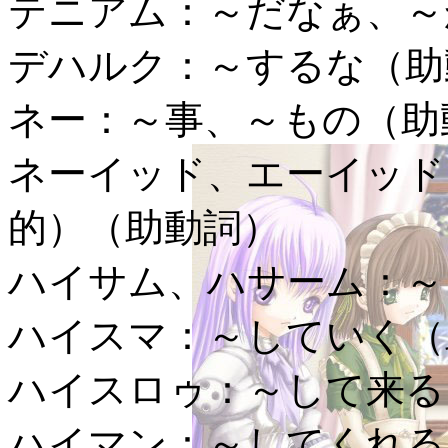
テニアム：
～だなぁ、～
デハルク：
～するな（助
ネー：
～事、～もの（助
ネーイッド、エーイッド
的）（助動詞）
ハイサム、ハサーム：
～
ハイスマ：
～していく（
ハイスロゥ：
～して来る
ハイマン：
～してくれる