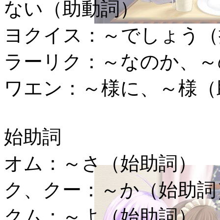
ない（助動詞）
ヨクイス：
～でしょう（
ラーリク：
～なのか、～
ワエン：
～様に、～様（
始助詞
オム：
～さ（始助詞）
ク、クー：
～か（始助詞
クム：
～よ（始助詞）