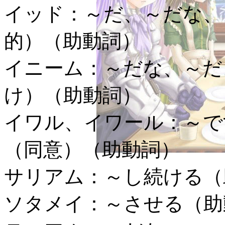
イッド：
～だ、～だな、
的）（助動詞）
イニーム：
～だな、～だ
け）（助動詞）
イワル、イワール：
～で
（同意）（助動詞）
サリアム：
～し続ける（
ソタメイ：
～させる（助