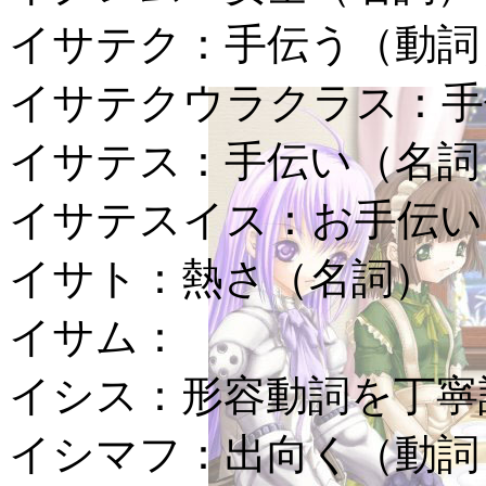
イサテク：
手伝う（動詞
イサテクウラクラス：
手
イサテス：
手伝い（名詞
イサテスイス：
お手伝い
イサト：
熱さ（名詞）
イサム：
イシス：
形容動詞を丁寧
イシマフ：
出向く（動詞