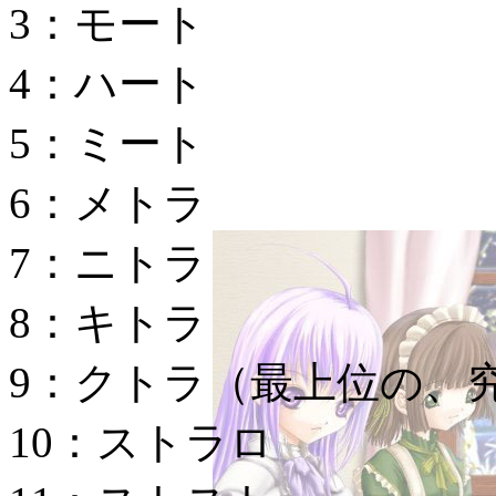
3：モート
4：ハート
5：ミート
6：メトラ
7：ニトラ
8：キトラ
9：クトラ
（最上位の、
10：ストラロ