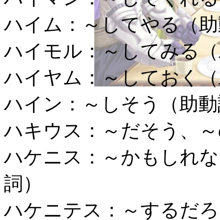
ハイム：
～してやる（助
ハイモル：
～してみる（
ハイヤム：
～しておく（
ハイン：
～しそう（助動
ハキウス：
～だそう、～
ハケニス：
～かもしれな
詞）
ハケニテス：
～するだろ