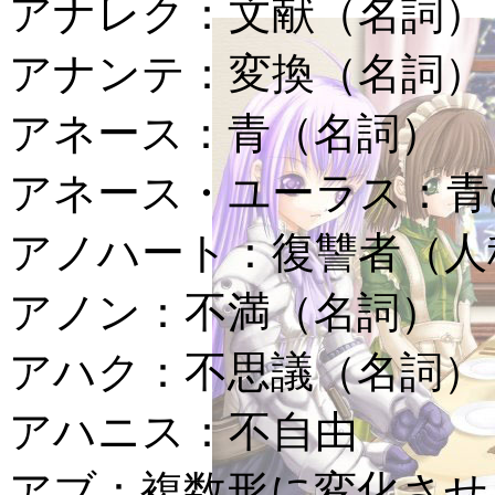
アナレク：
文献（名詞）
アナンテ：
変換（名詞）
アネース：
青（名詞）
アネース・ユーラス：
青
アノハート：
復讐者（人
アノン：
不満（名詞）
アハク：
不思議（名詞）
アハニス：
不自由
アブ：
複数形に変化させ