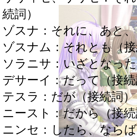
続詞）
ゾスナ：
それに、あと、
ゾスナム：
それとも（接
ソラニサ：
いざとなった
デサーイ：
だって（接続
テスラ：
だが（接続詞）
ニースト：
だから（接続
ニンセ：
したら、ならば