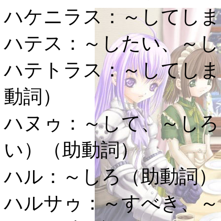
ハケニラス：
～してしま
ハテス：
～したい、～し
ハテトラス：
～してしま
動詞）
ハヌゥ：
～して、～しろ
い）（助動詞）
ハル：
～しろ（助動詞）
ハルサゥ：
～すべき、～