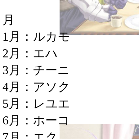
月
1月：ルカモ
2月：エハ
3月：チーニ
4月：アソク
5月：レユエ
6月：ホーコ
7月：エク