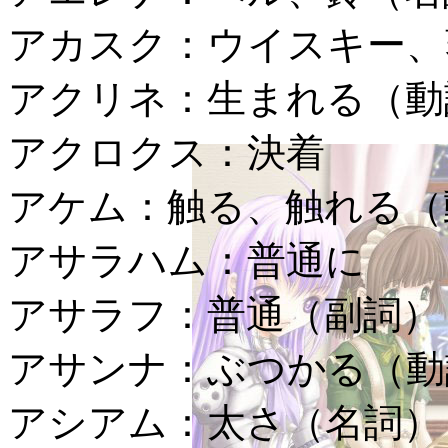
アカスク：
ウイスキー、
アクリネ：
生まれる（動
アクロクス：
決着
アケム：
触る、触れる（
アサラハム：
普通に
アサラフ：
普通（副詞）
アサンナ：
ぶつかる（動
アシアム：
太さ（名詞）