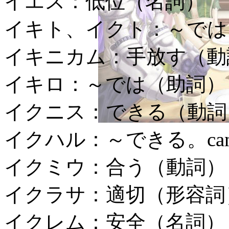
イエス：
低位（名詞）
イキト、イクト：
～では
イキニカム：
手放す（動
イキロ：
～では（助詞）
イクニス：
できる（動詞
イクハル：
～できる。ca
イクミウ：
合う（動詞）
イクラサ：
適切（形容詞
イクレム：
安全（名詞）