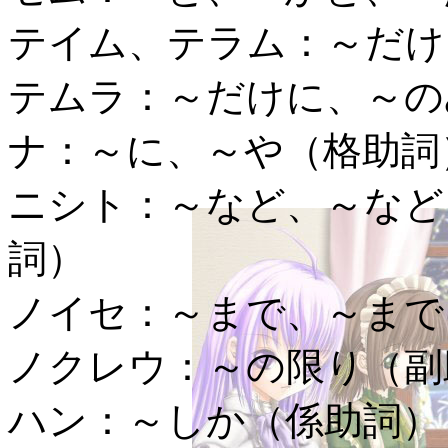
テイム、テラム：
～だけ
テムラ：
～だけに、～の
ナ：
～に、～や（格助詞
ニシト：
～など、～など
詞）
ノイセ：
～まで、～まで
ノクレウ：
～の限り（副
ハン：
～しか（係助詞）