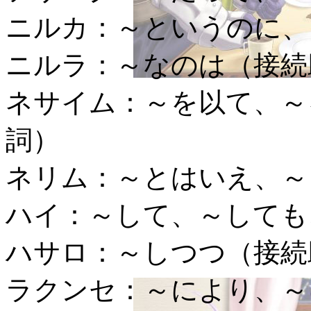
ニルカ：
～というのに、
ニルラ：
～なのは（接続
ネサイム：
～を以て、～
詞）
ネリム：
～とはいえ、～
ハイ：
～して、～しても
ハサロ：
～しつつ（接続
ラクンセ：
～により、～