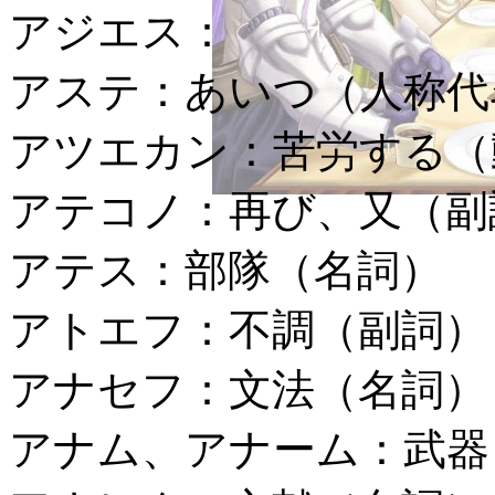
アジエス：
アステ：
あいつ（人称代
アツエカン：
苦労する（
アテコノ：
再び、又（副
アテス：
部隊（名詞）
アトエフ：
不調（副詞）
アナセフ：
文法（名詞）
アナム、アナーム：
武器