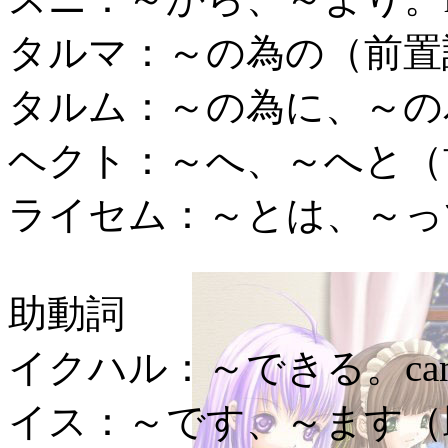
タルマ：
～の為の（前置
タルム：
～の為に、～の為
ヘクト：
～へ、～へと（
ライセム：
～とは、～っ
助動詞
イクハル：
～できる。ca
イス：
～です、～ます（